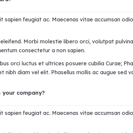
ipit sapien feugiat ac. Maecenas vitae accumsan odio
leifend. Morbi molestie libero orci, volutpat pulvina
rmentum consectetur a non sapien.
bus orci luctus et ultrices posuere cubilia Curae; Ph
t nibh diam vel elit. Phasellus mollis ac augue sed va
n your company?
ipit sapien feugiat ac. Maecenas vitae accumsan odio