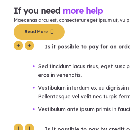
If you need
more help
Maecenas arcu est, consectetur eget ipsum ut, vulput
Read More
Is it possible to pay for an o
Sed tincidunt lacus risus, eget susc
eros in venenatis.
Vestibulum interdum ex eu dignissim e
Pellentesque vel velit nec turpis fe
Vestibulum ante ipsum primis in faucib
Is it possible to pay by credit 