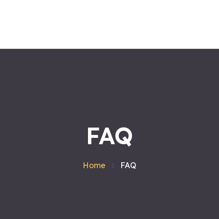
Home
About us
Workshops
Products
Services
Contact
Blog
Satvakirani Foundation
FAQ
Home
FAQ