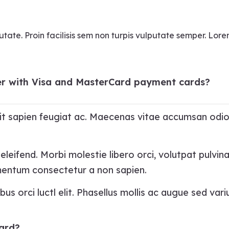
ate. Proin facilisis sem non turpis vulputate semper. Lorem
rder with Visa and MasterCard payment cards?
ipit sapien feugiat ac. Maecenas vitae accumsan odio
leifend. Morbi molestie libero orci, volutpat pulvina
rmentum consectetur a non sapien.
us orci luctl elit. Phasellus mollis ac augue sed vari
card?