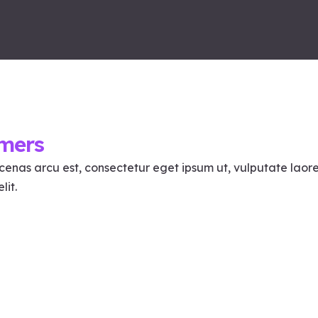
omers
cenas arcu est, consectetur eget ipsum ut, vulputate laoree
lit.