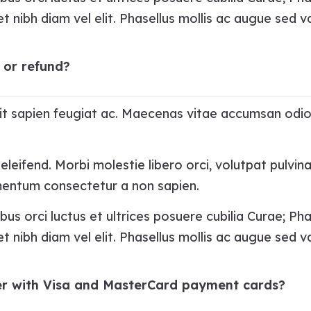
t nibh diam vel elit. Phasellus mollis ac augue sed va
or refund?
ipit sapien feugiat ac. Maecenas vitae accumsan odio
leifend. Morbi molestie libero orci, volutpat pulvina
rmentum consectetur a non sapien.
bus orci luctus et ultrices posuere cubilia Curae; Ph
t nibh diam vel elit. Phasellus mollis ac augue sed va
rder with Visa and MasterCard payment cards?